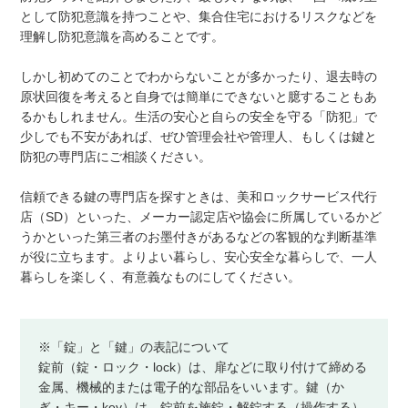
として防犯意識を持つことや、集合住宅におけるリスクなどを
理解し防犯意識を高めることです。
しかし初めてのことでわからないことが多かったり、退去時の
原状回復を考えると自身では簡単にできないと臆することもあ
るかもしれません。生活の安心と自らの安全を守る「防犯」で
少しでも不安があれば、ぜひ管理会社や管理人、もしくは鍵と
防犯の専門店にご相談ください。
信頼できる鍵の専門店を探すときは、美和ロックサービス代行
店（SD）といった、メーカー認定店や協会に所属しているかど
うかといった第三者のお墨付きがあるなどの客観的な判断基準
が役に立ちます。よりよい暮らし、安心安全な暮らしで、一人
暮らしを楽しく、有意義なものにしてください。
※「錠」と「鍵」の表記について
錠前（錠・ロック・lock）は、扉などに取り付けて締める
金属、機械的または電子的な部品をいいます。鍵（か
ぎ・キー・key）は、錠前を施錠・解錠する（操作する）